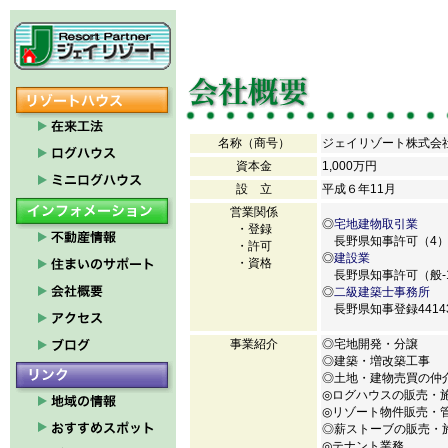
名称（商号）
ジェイリゾート株式会
資本金
1,000万円
設 立
平成６年11月
営業関係
◎
宅地建物取引業
・登録
長野県知事許可
（4）
・許可
◎
建設業
・資格
長野県知事許可
（般-
◎
二級建築士事務所
長野県知事登録
441
事業紹介
◎宅地開発・分譲
◎建築・増改築工事
◎土地・建物売買の仲
◎ログハウスの販売・
◎リゾート物件販売・
◎薪ストーブの販売・
◎テナント業務