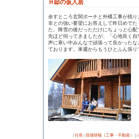
Ｈ邸の仮入居
余すところ玄関ポーチと外構工事が残り
非との強い要望にお答えして昨日めでた
た。降雪の後だっただけにちょっと心配
先ほど伺ってきましたが、「心地良く自
声に寒い中みんなで頑張って良かったな
ております。来週からもうひとふん張り
|
社長
|
現場情報（工事・不動産）
|
c