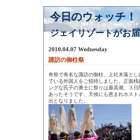
今日のウォッチ！
ジェイリゾートがお届
2010.04.07 Wednesday
諏訪の御柱祭
奇祭で有名な諏訪の御柱、上社木落とし
ている外国人をご招待しました。正面桟
ングな氏子の勇士に祭りは最高潮、３日
あったそうです。天候にも恵まれホスト
出となりました。