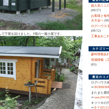
最近の記
超人気ミニロ
(08/27)
お客様と毎
火大会へ
(08
ログハウス/
(08/12)
んで下屋を設けました。F様の一服小屋です。
工事あれこ
カテゴリ
蓼科情報あ
現場情報（
(83)
最近のコ
ログハウス
⇒
BURBERRY
またまた鹿
⇒
sam (04/26
キツツキの
⇒
ﾛｰﾏ (05/21