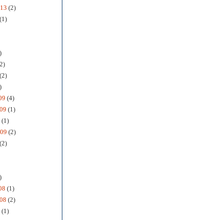
013
(2)
(1)
)
2)
(2)
)
09
(4)
09
(1)
(1)
009
(2)
(2)
)
08
(1)
08
(2)
(1)