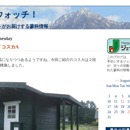
ウォッチ！
トがお届けする蓼科情報
nesday
 コスカA
このブログは、
流になりつつあるようですね。今回ご紹介のコスカは２段
手伝いするジェ
各棟施しました。
が、日々の活動
れた蓼科の情報
<<
August
Sun
Mon
Tue
We
3
4
5
6
10
11
12
1
17
18
19
2
24
25
26
2
31