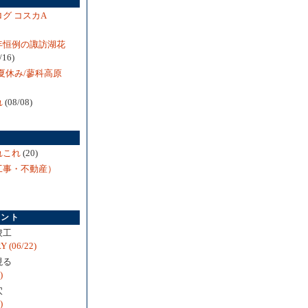
事
グ コスカA
年恒例の諏訪湖花
/16)
夏休み/蓼科高原
れ
(08/08)
ー
れこれ
(20)
工事・不動産）
メント
竣工
 (06/22)
現る
)
穴
)