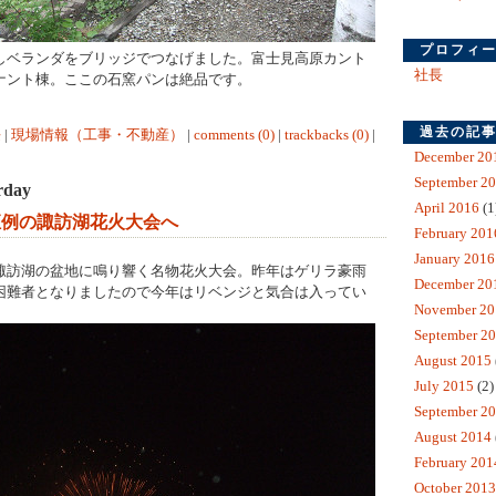
プロフィ
しベランダをブリッジでつなげました。富士見高原カント
社長
ナント棟。ここの石窯パンは絶品です。
過去の記
長
|
現場情報（工事・不動産）
|
comments (0)
|
trackbacks (0)
|
December 20
September 2
rday
April 2016
(1
恒例の諏訪湖花火大会へ
February 201
January 2016
諏訪湖の盆地に鳴り響く名物花火大会。昨年はゲリラ豪雨
December 20
困難者となりましたので今年はリベンジと気合は入ってい
November 20
September 2
August 2015
July 2015
(2)
September 2
August 2014
February 201
October 2013