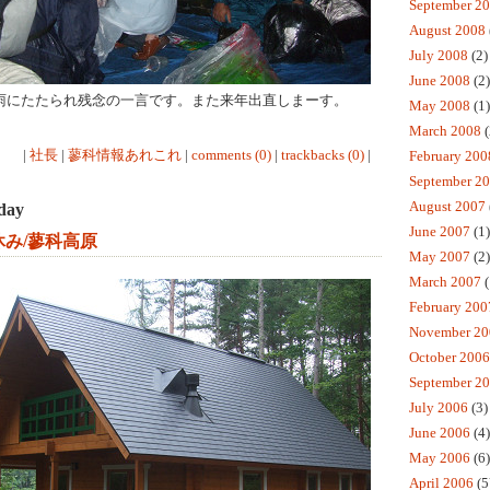
September 2
August 2008
July 2008
(2)
June 2008
(2)
雨にたたられ残念の一言です。また来年出直しまーす。
May 2008
(1)
March 2008
(
|
社長
|
蓼科情報あれこれ
|
comments (0)
|
trackbacks (0)
|
February 200
September 2
August 2007
day
June 2007
(1)
休み/蓼科高原
May 2007
(2)
March 2007
(
February 200
November 20
October 2006
September 2
July 2006
(3)
June 2006
(4)
May 2006
(6)
April 2006
(5