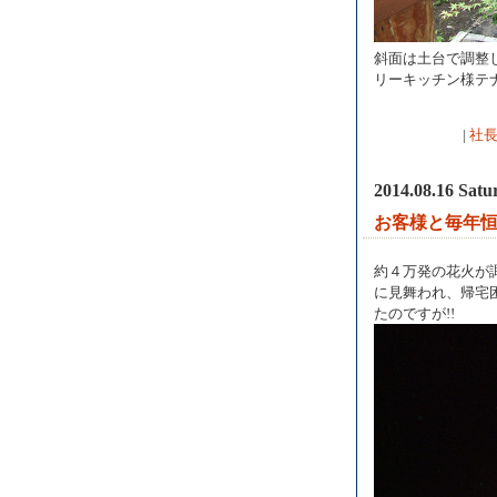
斜面は土台で調整
リーキッチン様テ
|
社
2014.08.16 Satu
お客様と毎年
約４万発の花火が
に見舞われ、帰宅
たのですが!!